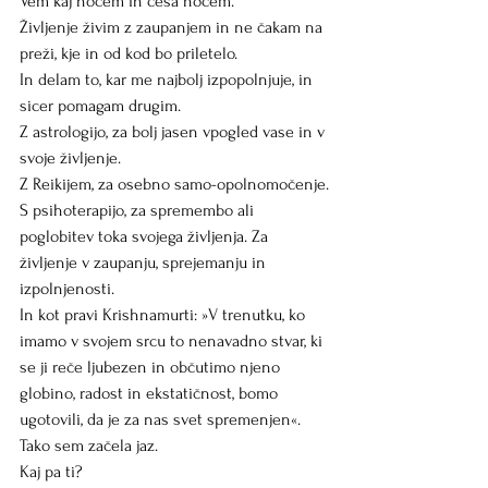
Vem kaj hočem in česa nočem.
Življenje živim z zaupanjem in ne čakam na 
preži, kje in od kod bo priletelo.
In delam to, kar me najbolj izpopolnjuje, in 
sicer pomagam drugim.
Z astrologijo, za bolj jasen vpogled vase in v 
svoje življenje.
Z Reikijem, za osebno samo-opolnomočenje.
S psihoterapijo, za spremembo ali 
poglobitev toka svojega življenja. Za 
življenje v zaupanju, sprejemanju in 
izpolnjenosti.
In kot pravi Krishnamurti: »V trenutku, ko 
imamo v svojem srcu to nenavadno stvar, ki 
se ji reče ljubezen in občutimo njeno 
globino, radost in ekstatičnost, bomo 
ugotovili, da je za nas svet spremenjen«.
Tako sem začela jaz.
Kaj pa ti?