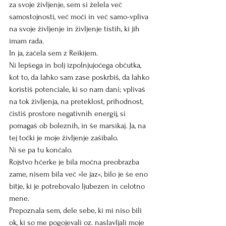
za svoje življenje, sem si želela več 
samostojnosti, več moči in več samo-vpliva 
na svoje življenje in življenje tistih, ki jih 
imam rada.
In ja, začela sem z Reikijem.
Ni lepšega in bolj izpolnjujočega občutka, 
kot to, da lahko sam zase poskrbiš, da lahko 
koristiš potenciale, ki so nam dani; vplivaš 
na tok življenja, na preteklost, prihodnost, 
čistiš prostore negativnih energij, si 
pomagaš ob boleznih, in še marsikaj. Ja, na 
tej točki je moje življenje zašibalo.
Ni se pa tu končalo.
Rojstvo hčerke je bila močna preobrazba 
zame, nisem bila več »le jaz«, bilo je še eno 
bitje, ki je potrebovalo ljubezen in celotno 
mene.
Prepoznala sem, dele sebe, ki mi niso bili 
ok, ki so me pogojevali oz. naslavljali moje 