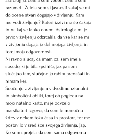
astrologijo. Želela sem vedeti. Želela sem 
razumeti. Želela sem si jasnosti zakaj se mi 
določene stvari dogajajo v življenju. Kam 
me vodi življenje? Kateri izzivi me še čakajo 
in na kaj se lahko oprem. Astrologija mi je 
prvič v življenju odzrcalila, da vse kar se mi 
v življenju dogaja je del mojega življenja in 
torej moja odgovornost.
Ni ravno slučaj, da imam oz. sem imela 
sosedo, ki je bila »psihič«, jaz pa sem 
slučajno tam, slučajno jo rabim prenašati in 
nimam kej.
Soočenje z življenjem v dvodimenzionalni 
in simbolični obliki, torej ob pogledu na 
mojo natalno karto, mi je odvzelo 
marsikateri izgovor, da sem le nemočna 
žrtev v nekem toku časa in prostora, ter me 
postavilo v središče svojega življenja. Jap.
Ko sem sprejela, da sem sama odgovorna 