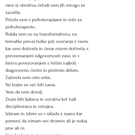
rane iz otroštva, četudi sem jih mnogo že 
zacelila.
Pričela sem s psihoterapijami in šolo za 
psihoterapevte.
Podala sem se na transformativno, na 
trenutke precej težko pot, soočanja z vsem, 
kar sem doživela in česar nisem doživela, s 
prevzemanjem odgovornosti zase, in v 
bistvu povezovanjem s tistim najbolj 
dragocenim, čistim in pristnim delom.
Zaživela sem celo sebe.
Ne bojim se več biti sama.
Vem, da sem dovolj.
Znam biti ljubeča in sočutna kot tudi 
disciplinirana in vztrajna.
Izbiram in izbire so v skladu z mano, kar 
pomeni, da nimam več dvomov ali je nekaj 
prav ali ni.