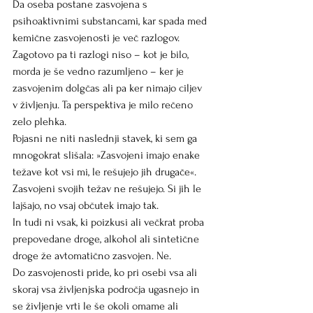
Da oseba postane zasvojena s 
psihoaktivnimi substancami, kar spada med 
kemične zasvojenosti je več razlogov.
Zagotovo pa ti razlogi niso – kot je bilo, 
morda je še vedno razumljeno – ker je 
zasvojenim dolgčas ali pa ker nimajo ciljev 
v življenju. Ta perspektiva je milo rečeno 
zelo plehka.
Pojasni ne niti naslednji stavek, ki sem ga 
mnogokrat slišala: »Zasvojeni imajo enake 
težave kot vsi mi, le rešujejo jih drugače«.
Zasvojeni svojih težav ne rešujejo. Si jih le 
lajšajo, no vsaj občutek imajo tak.
In tudi ni vsak, ki poizkusi ali večkrat proba 
prepovedane droge, alkohol ali sintetične 
droge že avtomatično zasvojen. Ne.
Do zasvojenosti pride, ko pri osebi vsa ali 
skoraj vsa življenjska področja ugasnejo in 
se življenje vrti le še okoli omame ali 