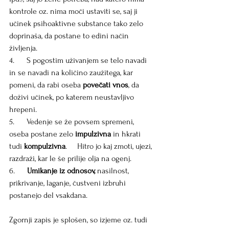
kontrole oz. nima moči ustaviti se, saj ji 
učinek psihoaktivne substance tako zelo 
doprinaša, da postane to edini način 
življenja.
4.      S pogostim uživanjem se telo navadi 
in se navadi na količino zaužitega, kar 
pomeni, da rabi oseba 
povečati vnos
, da 
doživi učinek, po katerem neustavljivo 
hrepeni.
5.      Vedenje se že povsem spremeni, 
oseba postane zelo
 impulzivna
 in hkrati 
tudi 
kompulzivna
.     Hitro jo kaj zmoti, ujezi, 
razdraži, kar le še prilije olja na ogenj.
6.      
Umikanje iz odnosov,
 nasilnost, 
prikrivanje, laganje, čustveni izbruhi 
postanejo del vsakdana.
Zgornji zapis je splošen, so izjeme oz. tudi 