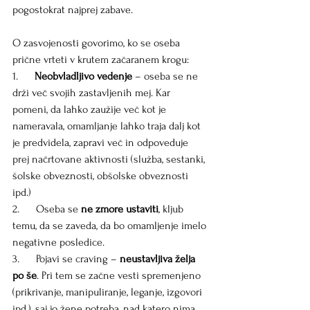
pogostokrat najprej zabave.
O zasvojenosti govorimo, ko se oseba 
prične vrteti v krutem začaranem krogu:
1.     
 Neobvladljivo vedenje
 – oseba se ne 
drži več svojih zastavljenih mej. Kar 
pomeni, da lahko zaužije več kot je 
nameravala, omamljanje lahko traja dalj kot 
je predvidela, zapravi več in odpoveduje 
prej načrtovane aktivnosti (služba, sestanki, 
šolske obveznosti, obšolske obveznosti 
ipd.)
2.      Oseba se 
ne zmore ustaviti
, kljub 
temu, da se zaveda, da bo omamljenje imelo 
negativne posledice.
3.      Pojavi se craving – 
neustavljiva želja 
po še
. Pri tem se začne vesti spremenjeno 
(prikrivanje, manipuliranje, leganje, izgovori 
ipd.), saj jo žene potreba, nad katero nima 