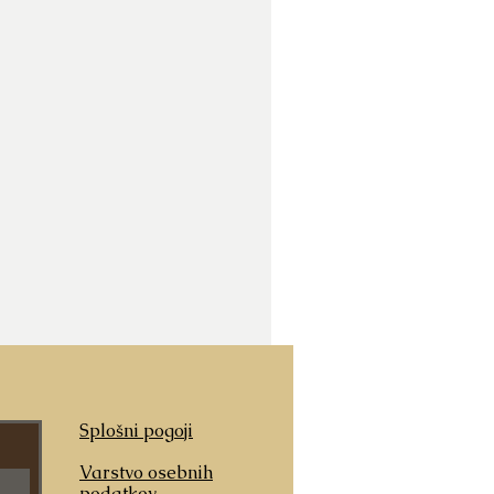
Splošni pogoji
Varstvo osebnih
podatkov