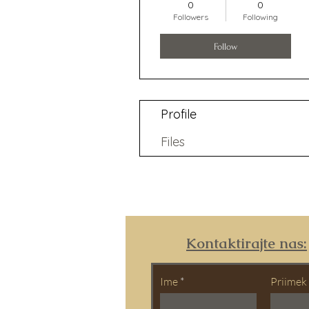
0
0
Followers
Following
Follow
Profile
Files
Kontaktirajte nas:
Ime
Priimek