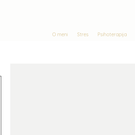
O meni
Stres
Psihoterapija