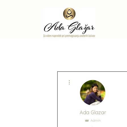
More actions
Ada Glazar
Admin